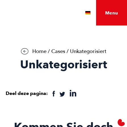
Menu
Nederlands
English
Home
/
Cases
/
Unkategorisiert
Unkategorisiert
Deel deze pagina:
Kommen Sie doch