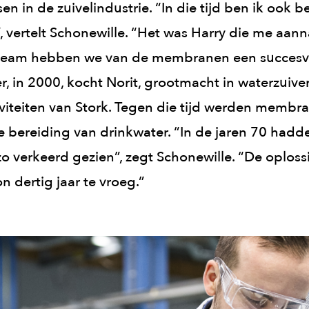
en in de zuivelindustrie. “In die tijd ben ik ook 
 vertelt Schonewille. “Het was Harry die me aa
 team hebben we van de membranen een succesvo
r, in 2000, kocht Norit, grootmacht in waterzuive
iteiten van Stork. Tegen die tijd werden membr
e bereiding van drinkwater. “In de jaren 70 hadd
zo verkeerd gezien”, zegt Schonewille. “De oplo
n dertig jaar te vroeg.”