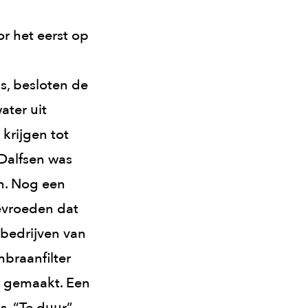
or het eerst op
s, besloten de
ater uit
krijgen tot
 Dalfsen was
in. Nog een
bevroeden dat
e bedrijven van
mbraanfilter
er gemaakt. Een
. “Te duur”,