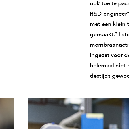
ook toe te pass
R&D-engineer”,
met een klein
gemaakt.” Late
membraanactiv
ingezet voor d
helemaal niet 
destijds gewoo