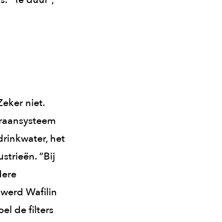
eker niet.
braansysteem
drinkwater, het
trieën. “Bij
dere
 werd Wafilin
el de filters