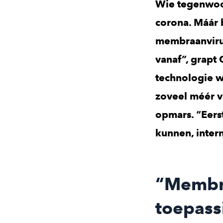
Wie tegenwoor
corona. Máár 
membraanvirus
vanaf”, grapt
technologie w
zoveel méér v
opmars. “Eers
kunnen, intern
“Membra
toepass