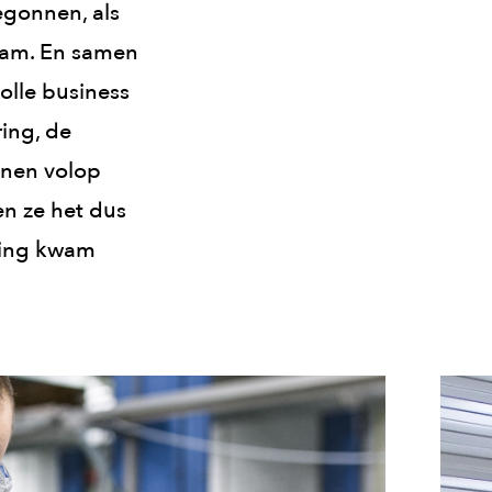
begonnen, als
nnam. En samen
lle business
ring, de
anen volop
en ze het dus
ssing kwam