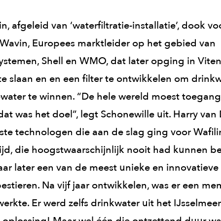
, afgeleid van ‘waterfiltratie-installatie’, dook vo
. Wavin, Europees marktleider op het gebied van
ystemen, Shell en WMO, dat later opging in Viten
e slaan en en een filter te ontwikkelen om drinkw
water te winnen. “De hele wereld moest toegang 
at was het doel”, legt Schonewille uit. Harry van
ste technologen die aan de slag ging voor Wafil
 tijd, die hoogstwaarschijnlijk nooit had kunnen 
g jaar later een van de meest unieke en innovatiev
estieren. Na vijf jaar ontwikkelen, was er een me
werkte. Er werd zelfs drinkwater uit het IJsselme
plossing! Maar wel één die ontzettend duur was