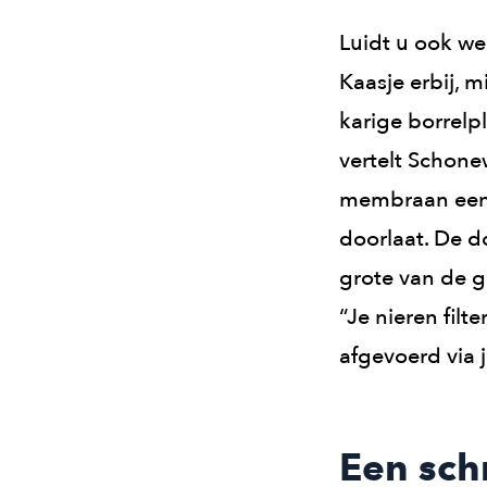
Luidt u ook we
Kaasje erbij, 
karige borrel
vertelt Schone
membraan een s
doorlaat. De d
grote van de ga
“Je nieren filt
afgevoerd via 
Een sch