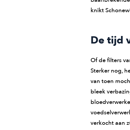
knikt Schonewi
De tijd 
Of de filters 
Sterker nog, 
van toen mocht 
bleek verbazin
bloedverwerker
voedselverwerk
verkocht aan zu