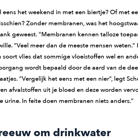
l eens het weekend in met een biertje? Of met e
misschien? Zonder membranen, was het hoogstwaar
plank geweest. “Membranen kennen talloze toepa
wille. “Veel meer dan de meeste mensen weten.” E
oort vlies dat sommige vloeistoffen wel en ande
oorgang wordt bepaald door de aard van de deel
atjes. “Vergelijk het eens met een nier”, legt Scho
eren afvalstoffen uit je bloed en deze worden verv
je urine. In feite doen membranen niets anders.”
reeuw om drinkwater