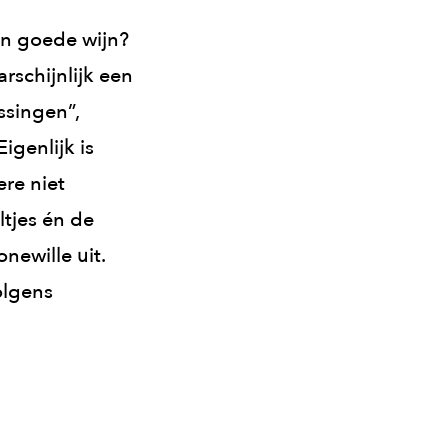
en goede wijn?
schijnlijk een
ssingen”,
igenlijk is
re niet
tjes én de
newille uit.
olgens