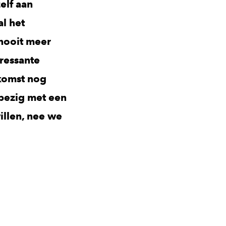
elf aan
l het
 nooit meer
eressante
ekomst nog
 bezig met een
illen, nee we