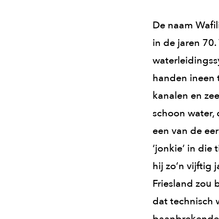
De naam Wafilin
in de jaren 70
waterleidingss
handen ineen t
kanalen en zee
schoon water, d
een van de eer
‘jonkie’ in die
hij zo’n vijfti
Friesland zou b
dat technisch 
baanbrekende o